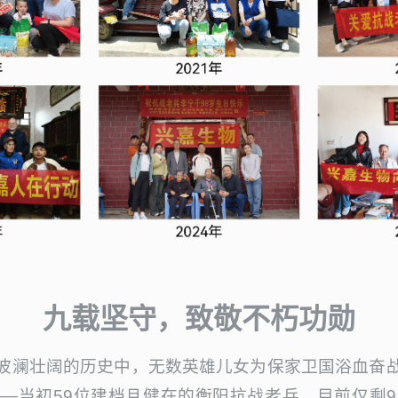
九载坚守，致敬不朽功勋
波澜壮阔的历史中，无数英雄儿女为保家卫国浴血奋
—当初59位建档且健在的衡阳抗战老兵，目前仅剩