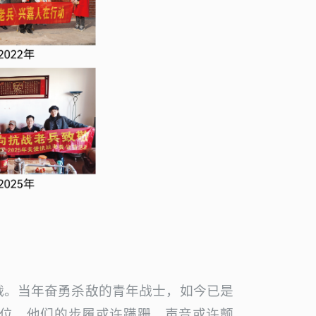
战。当年奋勇杀敌的青年战士，如今已是
9位。他们的步履或许蹒跚，声音或许颤