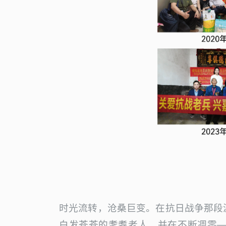
时光流转，沧桑巨变。在抗日战争那段
白发苍苍的耄耋老人，并在不断凋零—