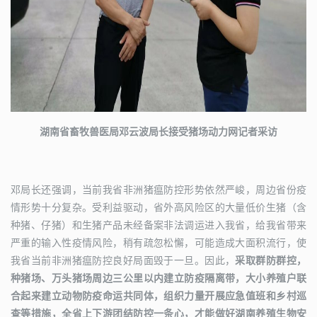
湖南省畜牧兽医局邓云波局长接受猪场动力网记者采访
邓局长还强调，当前我省非洲猪瘟防控形势依然严峻，周边省份疫
情形势十分复杂。受利益驱动，省外高风险区的大量低价生猪（含
种猪、仔猪）和生猪产品未经备案非法调运进入我省，给我省带来
严重的输入性疫情风险，稍有疏忽松懈，可能造成大面积流行，使
我省当前非洲猪瘟防控良好局面毁于一旦。因此，
采取群防群控，
种猪场、万头猪场周边三公里以内建立防疫隔离带，大小养殖户联
合起来建立动物防疫命运共同体，组织力量开展应急值班和乡村巡
查等措施，全省上下游团结防控一条心，才能做好湖南养殖生物安