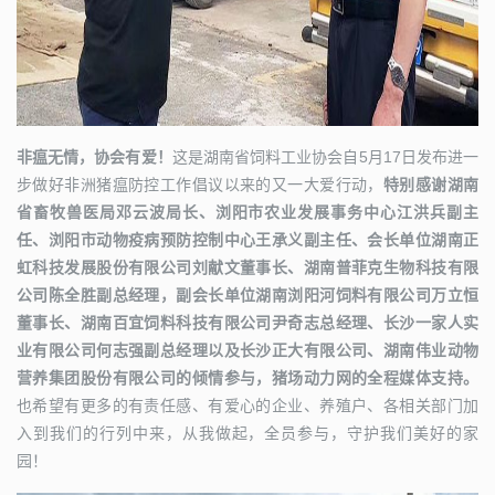
非瘟无情，协会有爱！
这是湖南省饲料工业协会自5月17日发布进一
步做好非洲猪瘟防控工作倡议以来的又一大爱行动，
特别感谢湖南
省畜牧兽医局邓云波局长、浏阳市农业发展事务中心江洪兵副主
任、浏阳市动物疫病预防控制中心王承义副主任、会长单位湖南正
虹科技发展股份有限公司刘献文董事长、湖南普菲克生物科技有限
公司陈全胜副总经理，副会长单位湖南浏阳河饲料有限公司万立恒
董事长、湖南百宜饲料科技有限公司尹奇志总经理、长沙一家人实
业有限公司何志强副总经理以及长沙正大有限公司、湖南伟业动物
营养集团股份有限公司的倾情参与，猪场动力网的全程媒体支持。
也希望有更多的有责任感、有爱心的企业、养殖户、各相关部门加
入到我们的行列中来，从我做起，全员参与，守护我们美好的家
园！