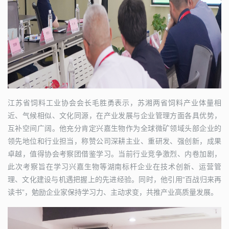
江苏省饲料工业协会会长毛胜勇表示，苏湘两省饲料产业体量相
近、气候相似、文化同源，在产业发展与企业管理方面各具优势，
互补空间广阔。他充分肯定兴嘉生物作为全球微矿领域头部企业的
领先地位和行业担当，称赞公司深耕主业、重研发、强创新，成果
卓越，值得协会考察团借鉴学习。当前行业竞争激烈、内卷加剧，
此次考察旨在学习兴嘉生物等湖南标杆企业在技术创新、运营管
理、文化建设与机遇把握上的先进经验。同时，他引用“百战归来再
读书”，勉励企业家保持学习力、主动求变，共推产业高质量发展。