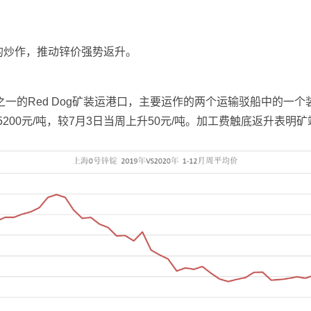
的炒作，推动锌价强势返升。
山之一的Red Dog矿装运港口，主要运作的两个运输驳船中的
为5200元/吨，较7月3日当周上升50元/吨。加工费触底返升表