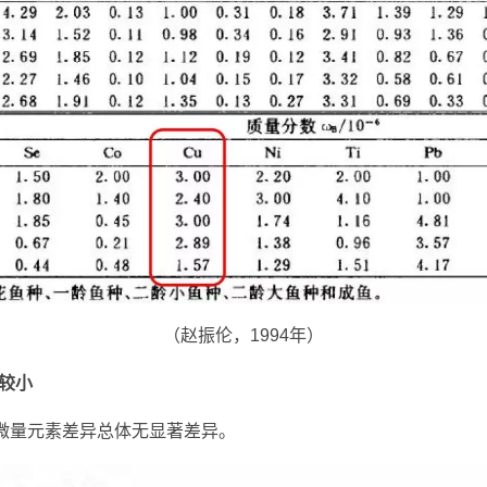
（赵振伦，1994年）
较小
鱼微量元素差异总体无显著差异。