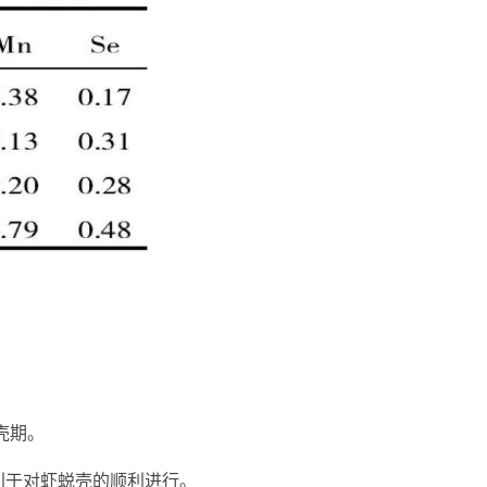
壳期。
利于对虾蜕壳的顺利进行。