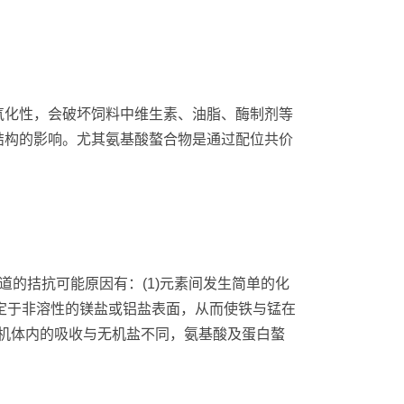
氧化性，会破坏饲料中维生素、油脂、酶制剂等
结构的影响。尤其氨基酸螯合物是通过配位共价
的拮抗可能原因有：(1)元素间发生简单的化
固定于非溶性的镁盐或铝盐表面，从而使铁与锰在
物机体内的吸收与无机盐不同，氨基酸及蛋白螯