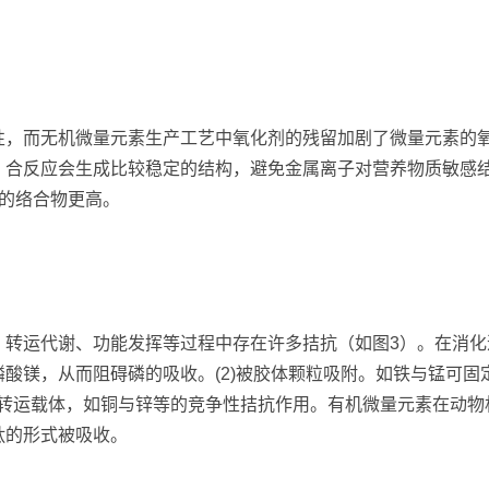
性，而无机微量元素生产工艺中氧化剂的残留加剧了微量元素的
）合反应会生成比较稳定的结构，避免金属离子对营养物质敏感
的络合物更高。
转运代谢、功能发挥等过程中存在许多拮抗（如图3）。在消化道
酸镁，从而阻碍磷的吸收。(2)被胶体颗粒吸附。如铁与锰可
相同转运载体，如铜与锌等的竞争性拮抗作用。有机微量元素在动
肽的形式被吸收。