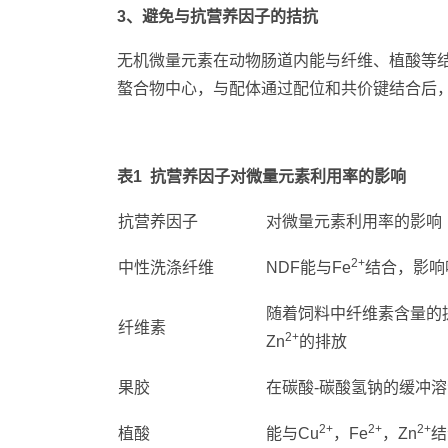
3、避免与抗营养因子的拮抗
无机微量元素在动物肠道内能与纤维、植酸等
螯合物中心，与配体通过配位和共价键结合后
表1 抗营养因子对微量元素利用率的影响
抗营养因子
对微量元素利用率的影响
2+
中性洗涤纤维
NDF能与Fe
结合，影响
随着饲料中纤维素含量的
纤维素
2+
Zn
的排放
果胶
在碳酸-碳酸氢钠的缓冲溶
2+
2+
2+
植酸
能与Cu
，Fe
，Zn
结