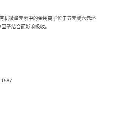
而有机微量元素中的金属离子位于五元或六元环
养因子结合而影响吸收。
M，1987