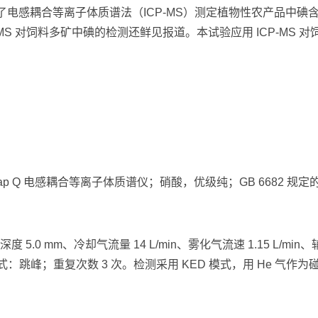
了电感耦合等离子体质谱法（ICP-MS）测定植物性农产品中碘含
MS 对饲料多矿中碘的检测还鲜见报道。本试验应用 ICP-MS
cap Q 电感耦合等离子体质谱仪；硝酸，优级纯；GB 6682 规
0 mm、冷却气流量 14 L/min、雾化气流速 1.15 L/min、辅助
：跳峰；重复次数 3 次。检测采用 KED 模式，用 He 气作为碰撞气，