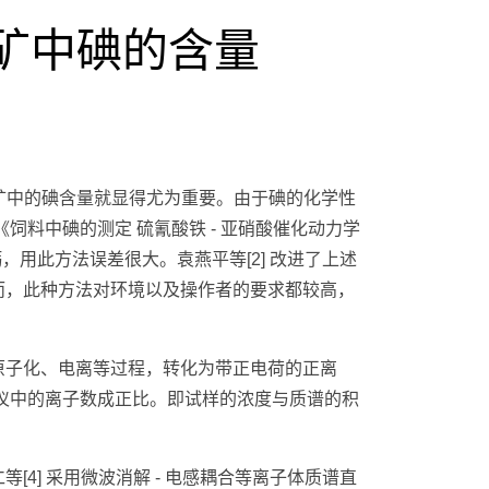
矿中碘的含量
矿中的碘含量就显得尤为重要。由于碘的化学性
料中碘的测定 硫氰酸铁 - 亚硝酸催化动力学
酸钙，用此方法误差很大。袁燕平等[2] 改进了上述
而，此种方法对环境以及操作者的要求都较高，
离、原子化、电离等过程，转化为带正电荷的正离
仪中的离子数成正比。即试样的浓度与质谱的积
] 采用微波消解 - 电感耦合等离子体质谱直