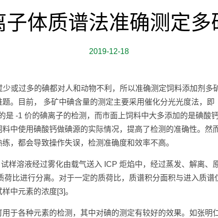
离子体质谱法准确测定多
2019-12-18
，过少或过多的碘都对人和动物不利，所以准确测定饲料添加剂多
题。目前， 多矿中碘含量的测定主要采用催化分光光度法，即《饲
方法针对的是 -1 价的碘离子的检测，而市面上饲料中大多添加的是碘
饲料中使用碘酸钙做碘源的实际情况，提高了检测的准确性。然
熟练，都会导致操作失误，检测准确度和效率不高。
构成。试样溶液经过雾化由载气送入 ICP 炬焰中，经过蒸发、解
据质荷比进行分离。对于一定的质荷比，质谱积分面积与进入质谱
中元素的浓度[3]。
于各种元素的检测，其中对碘的测定有较好的效果。如张明仁等[4