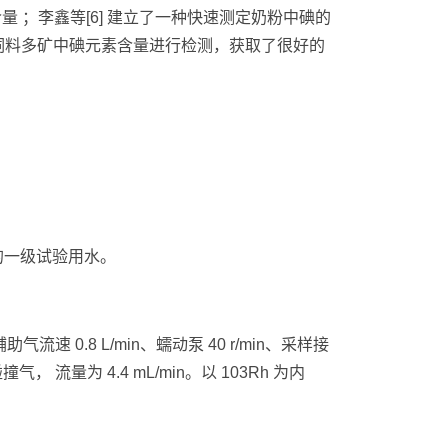
量 ；李鑫等[6] 建立了一种快速测定奶粉中碘的
 对饲料多矿中碘元素含量进行检测，获取了很好的
定的一级试验用水。
气流速 0.8 L/min、蠕动泵 40 r/min、采样接
 流量为 4.4 mL/min。以 103Rh 为内