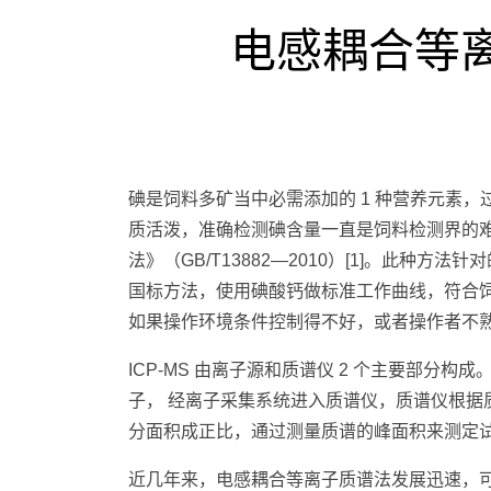
电感耦合等
碘是饲料多矿当中必需添加的 1 种营养元素
质活泼，准确检测碘含量一直是饲料检测界的难
法》（GB/T13882—2010）[1]。此种
国标方法，使用碘酸钙做标准工作曲线，符合
如果操作环境条件控制得不好，或者操作者不
ICP-MS 由离子源和质谱仪 2 个主要部分
子， 经离子采集系统进入质谱仪，质谱仪根
分面积成正比，通过测量质谱的峰面积来测定试样
近几年来，电感耦合等离子质谱法发展迅速，可用