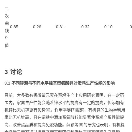
二
次
曲
0.85
0.26
0.31
0.32
0.10
0
线
P
值
3 讨论
3.1 不同锌源与不同水平羟基蛋氨酸锌对蛋鸡生产性能的影响
目前，大多数有机微量元素在蛋鸡生产上应用研究表明，在一定范
围内，家禽生产性能会随着锌水平的提高有一定的提高，但添加有
机锌比无机锌更有优势[6]。许甲平等[7]报道，有机锌的生物学利用
率比无机锌高，且在饲粮中添加蛋氨酸锌能显著使蛋鸡产蛋性能提
高、改善蛋品质和提高免疫功能。薛颖等[8]的研究也表明，有机复