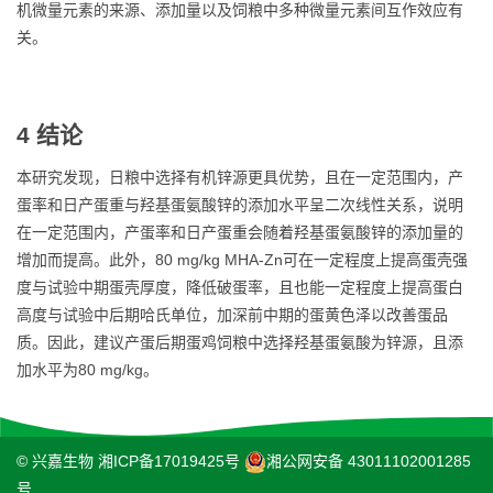
机微量元素的来源、添加量以及饲粮中多种微量元素间互作效应有
关。
4 结论
本研究发现，日粮中选择有机锌源更具优势，且在一定范围内，产
蛋率和日产蛋重与羟基蛋氨酸锌的添加水平呈二次线性关系，说明
在一定范围内，产蛋率和日产蛋重会随着羟基蛋氨酸锌的添加量的
增加而提高。此外，80 mg/kg MHA-Zn可在一定程度上提高蛋壳强
度与试验中期蛋壳厚度，降低破蛋率，且也能一定程度上提高蛋白
高度与试验中后期哈氏单位，加深前中期的蛋黄色泽以改善蛋品
质。因此，建议产蛋后期蛋鸡饲粮中选择羟基蛋氨酸为锌源，且添
加水平为80 mg/kg。
© 兴嘉生物
湘ICP备17019425号
湘公网安备 43011102001285
号