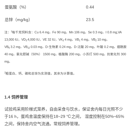
蛋氨酸（%）
0.44
总锌（mg/kg）
23.5
1
注：
每千克饲料含：Cu 6.4 mg，Fe 90 mg，Mn 106 mg，Se 0.3 mg，I 0.8 mg,VA
13,000 IU，VD
4,000 IU，VE 32 IU，VK
4 mg，VB
4 mg，VB
10 mg，
3
3
1
2
VB
3.2 mg，VB
0.03 mg，D-生物素 0.24 mg，D-泛酸 20 mg，叶酸 0.2 mg，烟酰胺
6
12
40 mg，氯化胆碱（50%） 1500 mg，植酸酶 200 mg，小苏打 500 mg，抗氧化剂 300
mg。
2
粗蛋白、钙、磷和总锌为实测值，其余为计算值。
1.4 饲养管理
试验鸡采用阶梯式笼养，自由采食与饮水，保证舍内每日光照不少
于16 h，蛋鸡舍温度保持在18~29 ℃之间， 湿度控制在50%~65%
之间，保持舍内空气流通。常规饲养管理。