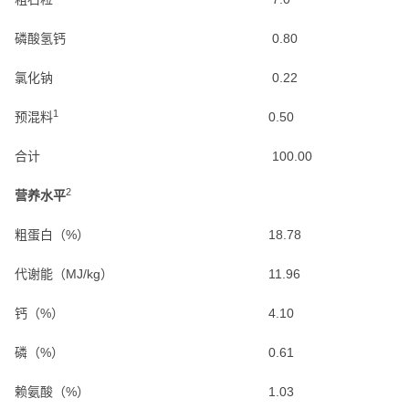
磷酸氢钙
0.80
氯化钠
0.22
1
预混料
0.50
合计
100.00
2
营养水平
粗蛋白（%）
18.78
代谢能（MJ/kg）
11.96
钙（%）
4.10
磷（%）
0.61
赖氨酸（%）
1.03