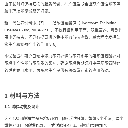
由于长时间保持旺盛的脂质代谢，在产蛋后期会出现产蛋性能下降
和生理功能逐渐弱等问题。
新一代营养饲料添加剂——羟基蛋氨酸锌（Hydroxym Ethionine
Chelates Zinc, MHA-Zn），不仅具备利用率高、双重营养、毒副作
用小等特点，还具有提高机体免疫能力与抗应激，最大程度发挥动
物生产和繁殖性能的作用[3-5]。
本试验旨在研究日粮中添加不同锌源与不同水平的羟基蛋氨酸锌对
蛋鸡生产性能与蛋品质的影响，确定蛋鸡后期饲料中羟基蛋氨酸锌
的适宜添加水平，为蛋鸡生产提供有机微量元素的应用依据。
1 材料与方法
1.1 试验动物及设计
选择400日龄海兰褐蛋鸡576羽，随机分为4组，每组 6个重复，每个
重复24羽。预试期1周，正式试验期42 d。对照组饲喂加含