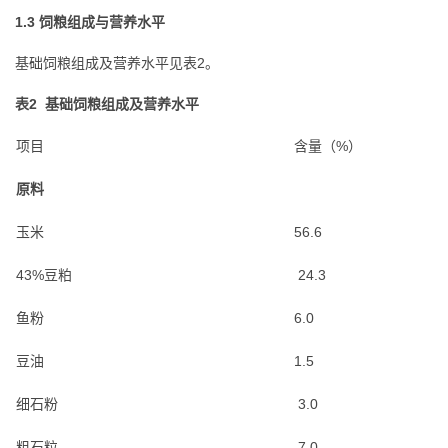
1.3 饲粮组成与营养水平
基础饲粮组成及营养水平见表2。
表2
基础饲粮
组成及营养水平
项目
含量（%）
原料
玉米
56.6
43%豆粕
24.3
鱼粉
6.0
豆油
1.5
细石粉
3.0
粗石粒
7.0