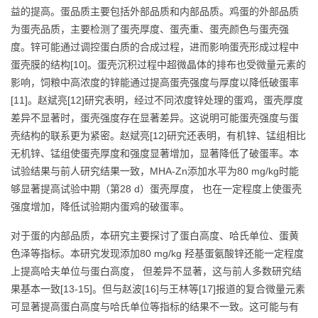
益的提高。蛋品质主要包括外部品质和内部品质。鸡蛋的外部品质
为蛋壳品质，主要检测了蛋壳厚度、蛋壳重、蛋壳颜色与蛋壳强
度。锌可能通过调控蛋白质的合成过程，进而影响蛋壳形成过程中
蛋壳膜的结构[10]。蛋壳沉积过程中超微晶体的排布也受微量元素的
影响，饲粮中高浓度的锌能通过提高蛋壳强度与厚度以降低破蛋率
[11]。赵斌亮[12]研究表明，经过不同浓度锌处理的蛋鸡，蛋壳厚度
差异不显著时，蛋壳强度存在显著差异。这说明可能蛋壳强度与蛋
壳结构的联系更为紧密。赵斌亮[12]研究还表明，有机锌、锰组相比
无机锌、锰组使蛋壳厚度和强度显著增加，显著降低了破蛋率。本
试验结果与前人研究结果一致，MHA-Zn添加水平为80 mg/kg时能
够显著提高试验中期（第28 d）蛋壳厚度， 也在一定程度上使蛋壳
强度增加，降低试验期内蛋鸡的破蛋率。
对于蛋的内部品质，本研究主要探讨了蛋白高度、哈氏单位、蛋黄
色泽等指标。本研究发现添加80 mg/kg 羟基蛋氨酸锌还能一定程度
上提高哈夫单位与蛋白高度， 但差异不显著，这与前人多数研究结
果基本一致[13-15]。但与赵波[16]与王林等[17]报道的复合微量元素
可显著提高蛋白高度与哈氏单位等指标的结果不一致。这可能与有