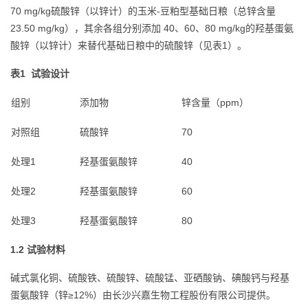
70 mg/kg硫酸锌（以锌计）的玉米-豆粕型基础日粮（总锌含量
23.50 mg/kg），其余各组分别添加 40、60、80 mg/kg的羟基蛋氨
酸锌（以锌计）来替代基础日粮中的硫酸锌（见表1）。
表1 试验设计
组别
添加物
锌含量（ppm）
对照组
硫酸锌
70
处理1
羟基蛋氨酸锌
40
处理2
羟基蛋氨酸锌
60
处理3
羟基蛋氨酸锌
80
1.2 试验材料
碱式氯化铜、硫酸铁、硫酸锌、硫酸锰、亚硒酸钠、碘酸钙与羟基
蛋氨酸锌（锌≥12%）由长沙兴嘉生物工程股份有限公司提供。