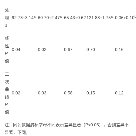
处
a
a
a
理
92.73±3.14
60.70±2.47
65.43±0.62
121.83±1.75
0.06±0.10
3
线
性
0.04
0.02
0.67
0.70
0.16
P
值
二
次
曲
0.02
0.03
0.58
0.15
0.12
线
P
值
注：同列数据肩标字母不同表示差异显著（P<0.05），否则差异不
显著，下同。