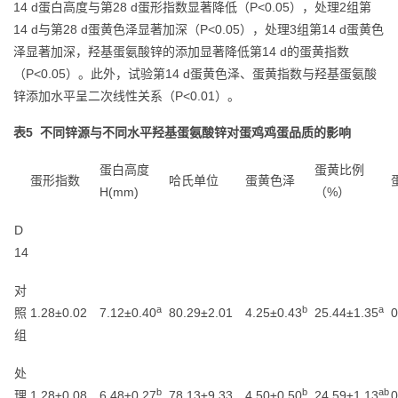
14 d蛋白高度与第28 d蛋形指数显著降低（P<0.05），处理2组第
14 d与第28 d蛋黄色泽显著加深（P<0.05），处理3组第14 d蛋黄色
泽显著加深，羟基蛋氨酸锌的添加显著降低第14 d的蛋黄指数
（P<0.05）。此外，试验第14 d蛋黄色泽、蛋黄指数与羟基蛋氨酸
锌添加水平呈二次线性关系（P<0.01）。
表5 不同锌源与不同水平羟基蛋氨酸锌对蛋鸡鸡蛋品质的影响
蛋白高度
蛋黄比例
蛋形指数
哈氏单位
蛋黄色泽
H(mm)
（%）
D
14
对
a
b
a
照
1.28±0.02
7.12±0.40
80.29±2.01
4.25±0.43
25.44±1.35
0
组
处
b
b
ab
理
1.28±0.08
6.48±0.27
78.13±9.33
4.50±0.50
24.59±1.13
0