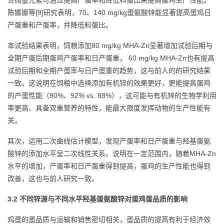
合微量元素可通过提高产蛋率和降低料蛋比来提高蛋鸡生产性能。
陈娜娜等[9]研究表明，70、140 mg/kg蛋氨酸锌能显著提高蛋鸡日
产蛋重和产蛋率，并降低料蛋比。
本试验结果表明，饲粮添加80 mg/kg MHA-Zn显著增加试验后期与
全期产蛋后期蛋鸡产蛋率和日产蛋重， 60 mg/kg MHA-Zn也有提高
试验后期和全期产蛋率与日产蛋重的趋势，这与前人的的研究结果
一致。这说明在饲粮中选择添加有机锌的效果更好，更能提高蛋鸡
的产蛋性能（90%、92% vs. 88%），这可能与有机锌的生物学利用
率更高、具备双重营养的特性，能最大限度发挥动物的生产性能有
关。
其次，运用二次曲线估计模型，发现产蛋率和日产蛋重与羟基蛋氨
酸锌的添加水平呈二次线性关系。说明在一定范围内，随着MHA-Zn
水平的增加，产蛋率和日产蛋重得到提高，蛋鸡的生产性能也得到
改善，这也与前人研究一致。
3.2 不同锌源与不同水平羟基蛋氨酸锌对蛋鸡蛋品质的影响
鸡蛋的蛋品质与运输和销售密切相关，蛋品质的提高有利于经济效