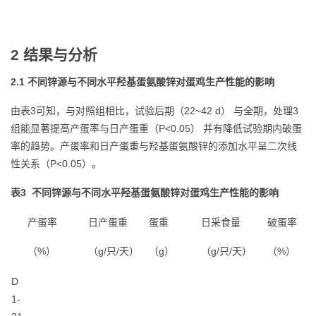
2 结果与分析
2.1 不同锌源与不同水平羟基蛋氨酸锌对蛋鸡生产性能的影响
由表3可知，与对照组相比，试验后期（22~42 d） 与全期，处理3
组能显著提高产蛋率与日产蛋重（P<0.05） 并有降低试验期内破蛋
率的趋势。产蛋率和日产蛋重与羟基蛋氨酸锌的添加水平呈二次线
性关系（P<0.05）。
表3 不同锌源与不同水平羟基蛋氨酸锌对蛋鸡生产性能的影响
产蛋率
日产蛋重
蛋重
日采食量
破蛋率
（%）
（g/只/天）
（g）
（g/只/天）
（%）
D
1-