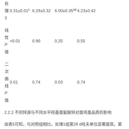
处
c
ab
理
0.31±0.01
6.29±0.32
6.00±0.35
4.23±0.42
3
线
性
<0.01
0.90
0.25
0.55
P
值
二
次
曲
0.01
0.74
0.03
0.74
线
P
值
2.2.2 不同锌源与不同水平羟基蛋氨酸锌对蛋鸡蛋品质的影响
由表5可知，与对照组相比，处理1组第28 d哈夫单位显著提高，第