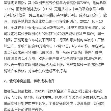
呈现明显暴涨，其中欧洲天然气价格年内最高涨幅729%，电价暴涨
500%，而欧洲碳排放权（EUA）更是从过去十年的平均水平7-8欧
元/吨碳排放量一路上涨至年内最高点90欧元/吨。成本压力之下，欧
洲、印度等地的冶炼企业均出现不同程度的减产。2021年10月13
日，全球锌业巨头Nyrstar公司发布公告，称电力成本显著增加，公
司决定将其位于欧洲的3个冶炼厂约70万产能进行减产 50%；同一
时间，嘉能可也宣布将旗下西班牙、德国和意大利的锌冶炼工厂错
峰生产，影响产能逾80万吨/年。12月17日，Nyrstar 称，为应对法
国当前及未来可预期的电价大涨，旗下Auby锌冶炼厂将停产维护，
月度减量约 1.4 万吨。欧洲冶炼产量占到全球锌冶炼的18%左右，
因过去一年以来欧洲能源价格大幅上涨，已经有超过一半的冶炼产
能减产或检修，对锌市供应造成不小打击。
2、俄乌冲突加剧，锌市成本抬升
根据俄工贸部数据，2020年俄罗斯金属产量占全球比重分别是镍
7%、铝6%、铜4%、锌2%左右。但冲突对能源价格造成的大幅波动
将间接性地对锌市产生影响，主要是通过冲突→能源断供→欧洲冶
炼成本抬升的逻辑链传导。