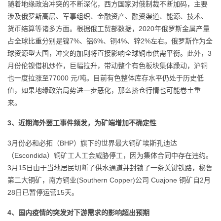
随着地缘政治冲突的不断深化，西方国家对俄制裁不断加码，主要
涉及俄罗斯高层、军事组织、金融资产、融资渠道、能源、技术、
货币结算等诸多方面。根据俄工贸部数据，2020年俄罗斯金属产量
占全球比重分别是镍7%、铝6%、铜4%、锌2%左右。俄罗斯作为全
球资源型大国，冲突的加剧将直接影响全球铜市供需平衡。此外，3
月份伦镍借机炒作，巨幅拉升，带动整个有色板块集体躁动，沪铜
也一度拉涨至77000 元/吨。目前有色整体库存水平仍处于历史低
值，如果地缘政治局势进一步恶化，那么挤仓行情也可能卷土重
来。
3、近期海外罢工事件频发，为矿端增加不确定性
3月份必和必拓（BHP）旗下的世界最大铜矿埃斯孔迪达
（Escondida）铜矿工人工会威胁停工，因为集体合同中存在违约。
3月15日由于当地居民切断了供水通道并封锁了一条关键铁路，秘鲁
第二大铜矿，南方铜业(Southern Copper)公司 Cuajone 铜矿自2月
28日已暂停运营15天。
4、国内疫情的突发对下游需求的影响超出预期