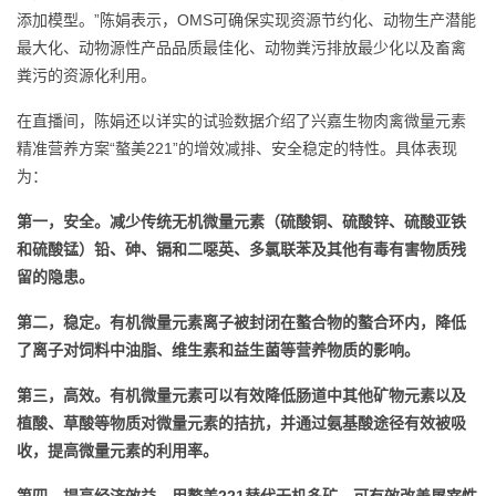
添加模型。”陈娟表示，OMS可确保实现资源节约化、动物生产潜能
最大化、动物源性产品品质最佳化、动物粪污排放最少化以及畜禽
粪污的资源化利用。
在直播间，陈娟还以详实的试验数据介绍了兴嘉生物肉禽微量元素
精准营养方案“螯美221”的增效减排、安全稳定的特性。具体表现
为：
第一，安全。减少传统无机微量元素（硫酸铜、硫酸锌、硫酸亚铁
和硫酸锰）铅、砷、镉和二噁英、多氯联苯及其他有毒有害物质残
留的隐患。
第二，稳定。有机微量元素离子被封闭在螯合物的螯合环内，降低
了离子对饲料中油脂、维生素和益生菌等营养物质的影响。
第三，高效。有机微量元素可以有效降低肠道中其他矿物元素以及
植酸、草酸等物质对微量元素的拮抗，并通过氨基酸途径有效被吸
收，提高微量元素的利用率。