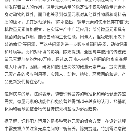
却发挥着巨大的作用，微量元素质量的稳定性不仅影响微量元素本
身对动物的营养，而且也关系到微量元素对其他营养物质和饲料品
质的破坏，尤其是预混料。”陈娟指出，微量元素的使用还存在着“无
机微量元素价格便宜，在实际生产中广泛应用；部分微量元素具有
抗菌的药理作用，能改善动物生长性能，用量大，但吸收利用效率
普遍偏低”等问题，而这些问题则进一步影响着饲料品质、动物健康
和环境等。比如对环境的影响，陈娟提到，全国每年使用的传统微
量元素添加剂约为40万吨，超过20万吨未被吸收利用的随畜禽粪便
进入环境中。因此，研发和使用更高效的微量元素产品，提高微量
元素产品的吸收利用率，实现人、动物、植物、环境间的和谐，产
品更新换代势在必行。
值得庆幸的是，陈娟表示，随着饲料营养的精准化和动物健康养殖
需要，微量元素的功能性和免疫营养得到越来越多的认可，羟基氯
化物和氨基酸螯合物代替传统无机盐成为必然趋势。
据了解，饲料配方运用的是多种营养元素的组合方案，在设计过程
中需要重点关注各元素之间的平衡营养。陈娟提醒，特别需注意微