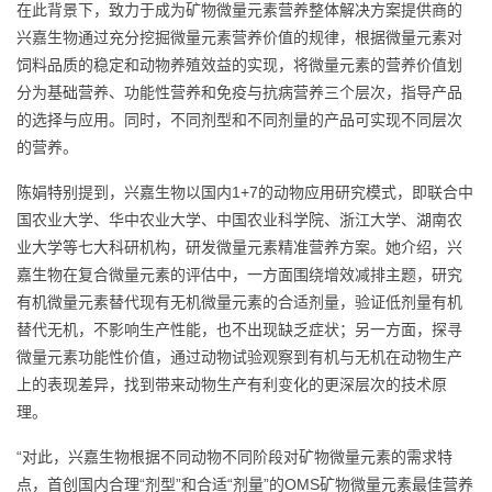
在此背景下，致力于成为矿物微量元素营养整体解决方案提供商的
兴嘉生物通过充分挖掘微量元素营养价值的规律，根据微量元素对
饲料品质的稳定和动物养殖效益的实现，将微量元素的营养价值划
分为基础营养、功能性营养和免疫与抗病营养三个层次，指导产品
的选择与应用。同时，不同剂型和不同剂量的产品可实现不同层次
的营养。
陈娟特别提到，兴嘉生物以国内1+7的动物应用研究模式，即联合中
国农业大学、华中农业大学、中国农业科学院、浙江大学、湖南农
业大学等七大科研机构，研发微量元素精准营养方案。她介绍，兴
嘉生物在复合微量元素的评估中，一方面围绕增效减排主题，研究
有机微量元素替代现有无机微量元素的合适剂量，验证低剂量有机
替代无机，不影响生产性能，也不出现缺乏症状；另一方面，探寻
微量元素功能性价值，通过动物试验观察到有机与无机在动物生产
上的表现差异，找到带来动物生产有利变化的更深层次的技术原
理。
“对此，兴嘉生物根据不同动物不同阶段对矿物微量元素的需求特
点，首创国内合理“剂型”和合适“剂量”的OMS矿物微量元素最佳营养