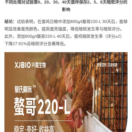
不同处理对
试验第
0、20、30、40
天
蛋样保存2、5、8天暗斑评分的
影响
结论：
试验表明，在蛋鸡日粮中添加800g/t螯哥220-L 30天后，能够
明显改善蛋壳颜色，提高蛋壳强度，降低暗斑发生率与暗斑评分。
此外，添加800g/t螯哥220-L 40天后，蛋鸡暗斑发生率（评分≥2）
下降27.81%且暗斑评分显著降低。