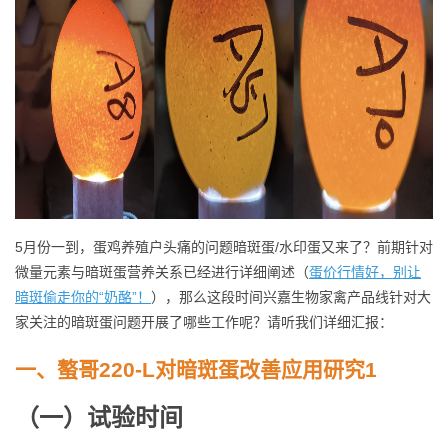
5月份一到，蛋鸡养殖户头痛的问题暗斑蛋/水印蛋又来了？前期针对
微量元素与暗斑蛋营养关系已经进行详细阐述（
蛋价行情好，别让
暗斑偷走你的
“
奶酪
”
！
），那么这段时间兴嘉生物家禽产品线针对大
家关注的暗斑蛋问题开展了哪些工作呢？请听我们详细汇报：
一、螯哥220-L对暗斑蛋改善应用研究
1
（
一
）
试验时间