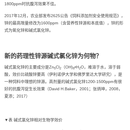
1800ppm时抗腹泻效果不佳。
2017年12月，农业部发布2625公告《饲料添加剂安全使用规范》，
锌的最高限量修改为1600ppm（含营养性锌源和本底值），锌的形
式为氧化锌和碱式氯化锌。
新的药理性锌源碱式氯化锌为何物
？
碱式氯化锌的主要成分是Zn
Cl
（OH)
•H
O，难溶于水，溶于弱
5
2
8
2
酸，效价比硫酸锌要高（伊利诺伊大学和佛罗里达大学研究），是
一种饲料中理想的锌源。高剂量的碱式氯化锌1200-1500ppm有很
好的抗腹泻促生长效果（David H.Baker，2001；张炳坤，2008，
夏添；2017）
▼表 碱式氯化锌相对生物学效价