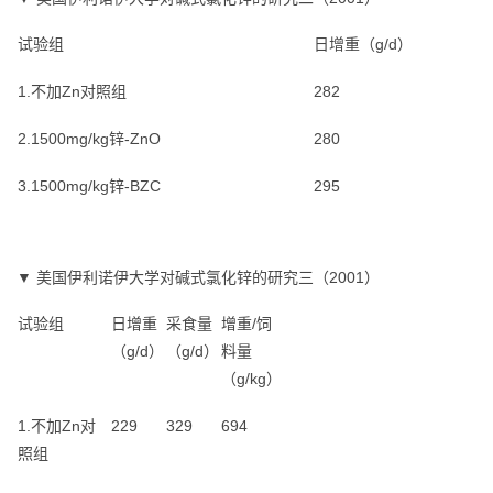
试验组
日增重（g/d）
1.不加Zn对照组
282
2.1500mg/kg锌-ZnO
280
3.1500mg/kg锌-BZC
295
▼ 美国伊利诺伊大学对碱式氯化锌的研究三（2001）
试验组
日增重
采食量
增重/饲
（g/d）
（g/d）
料量
（g/kg）
1.不加Zn对
229
329
694
照组