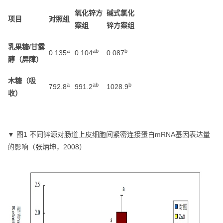
氧化锌方
碱式氯化
项目
对照组
案组
锌方案组
乳果糖/甘露
a
ab
b
0.135
0.104
0.087
醇（屏障）
木糖（吸
a
ab
b
792.8
991.2
1028.9
收）
▼ 图1 不同锌源对肠道上皮细胞间紧密连接蛋白mRNA基因表达量
的影响（张炳坤，2008）