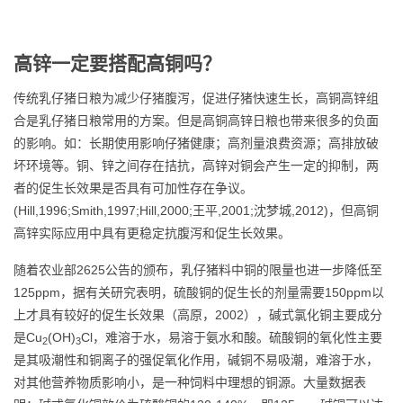
高锌一定要搭配高铜吗？
传统乳仔猪日粮为减少仔猪腹泻，促进仔猪快速生长，高铜高锌组
合是乳仔猪日粮常用的方案。但是高铜高锌日粮也带来很多的负面
的影响。如：长期使用影响仔猪健康；高剂量浪费资源；高排放破
坏环境等。铜、锌之间存在拮抗，高锌对铜会产生一定的抑制，两
者的促生长效果是否具有可加性存在争议。
(Hill,1996;Smith,1997;Hill,2000;王平,2001;沈梦城,2012)，但高铜
高锌实际应用中具有更稳定抗腹泻和促生长效果。
随着农业部2625公告的颁布，乳仔猪料中铜的限量也进一步降低至
125ppm，据有关研究表明，硫酸铜的促生长的剂量需要150ppm以
上才具有较好的促生长效果（高原，2002），碱式氯化铜主要成分
是Cu
(OH)
Cl，难溶于水，易溶于氨水和酸。硫酸铜的氧化性主要
2
3
是其吸潮性和铜离子的强促氧化作用，碱铜不易吸潮，难溶于水，
对其他营养物质影响小，是一种饲料中理想的铜源。大量数据表