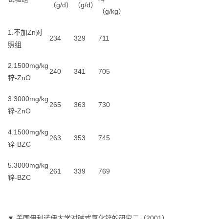
（g/d）
（g/d）
（g/kg）
1.不加Zn对
234
329
711
照组
2.1500mg/kg
240
341
705
锌-ZnO
3.3000mg/kg
265
363
730
锌-ZnO
4.1500mg/kg
263
353
745
锌-BZC
5.3000mg/kg
261
339
769
锌-BZC
▼ 美国伊利诺伊大学对碱式氯化锌的研究二（2001）