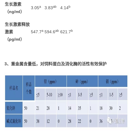
生长激素
a
ab
b
3.05
3.83
4.14
（ng/ml）
生长激素释放
a
ab
b
激素
547.7
594.6
621.7
（pg/ml）
3、重金属含量低，对饲料蛋白及消化酶的活性有效保护