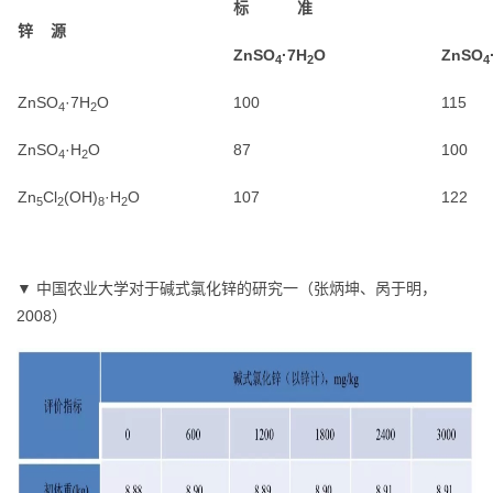
标 准
锌 源
ZnSO
·7H
O
ZnSO
4
2
4
ZnSO
·7H
O
100
115
4
2
ZnSO
·H
O
87
100
4
2
Zn
Cl
(OH)
·H
O
107
122
5
2
8
2
▼ 中国农业大学对于碱式氯化锌的研究一（张炳坤、呙于明，
2008）