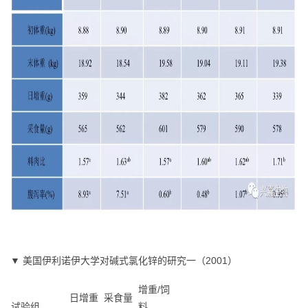
▼ 美国伊利诺伊大学对碱式氯化锌的研究一（2001）
增重/饲
日增重
采食量
试验组
料