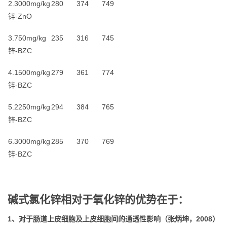
2.3000mg/kg
280
374
749
锌-ZnO
3.750mg/kg
235
316
745
锌-BZC
4.1500mg/kg
279
361
774
锌-BZC
5.2250mg/kg
294
384
765
锌-BZC
6.3000mg/kg
285
370
769
锌-BZC
碱式氯化锌相对于氧化锌的优势在于：
1、对于肠道上皮细胞及上皮细胞间的通透性影响（张炳坤，2008）