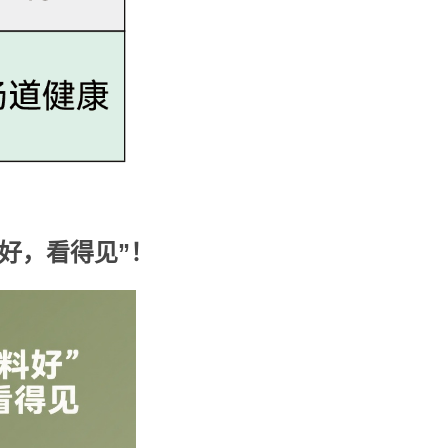
好，看得见
”
！