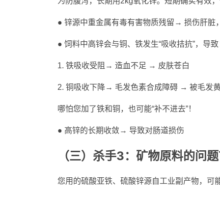
为防腹泻，长期用2kg氧化锌
。短期确实有效，
● 锌源中重金属有毒有害物质残留→ 损伤肝脏
● 饲料中高锌会与铜、铁发生“吸收拮抗”，导致
1. 铁吸收受阻→ 造血不足 → 皮肤苍白
2. 铜吸收下降→ 毛发色素合成障碍 → 被毛发
哪怕您加了铁和铜，也可能“补不进去”！
● 高锌的长期收敛→ 导致对肠道损伤
杀手3：
（三）
矿物原料
的问题
您用的硫酸亚铁、硫酸锌源自工业副产物，可