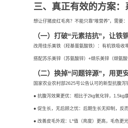
三、
真正有效的方案：
想让仔猪皮红毛亮？不能只靠“堆营养”，需要：
（一）
打破“元素拮抗”，让铁
改用佳乐美铁（羟基蛋氨酸铁）：有机铁吸收
搭配苏乐美锌（苏氨酸锌）+缬乐美锌（缬氨
（二）
换掉“问题锌源”，用更
国家农业农村部2625号公告认可的新型抗腹泻
● 抗腹泻效果更优：相比于2kg氧化锌，1.5
● 促生长，无后顾之忧：后期生长无抑制，反
● 改善皮毛外观：L*值（亮度）更高，毛色更