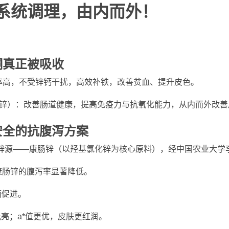
系统调理，由内而外！
铜真正被吸收
率高，不受锌钙干扰，高效补铁，改善贫血、提升皮色。
酸锌）：改善肠道健康，提高免疫力与抗氧化能力，从内而外改善
安全的抗腹泻方案
锌源——
康肠锌（以羟基氯化锌为核心原料），经中国农业大学
kg康肠锌的腹泻率显著降低。
而促进。
光亮；a*值更优，皮肤更红润。