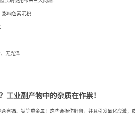
但长期使用带来三大问题：
，影响色素沉积
：
黄、无光泽
？工业副产物中的杂质在作祟！
能含有镉、钛等重金属！这些会损伤肝肾，并且引发氧化应激，