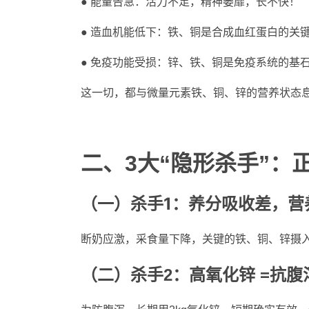
● 能量告急：活力不足，精神萎靡，长不快！
● 造血机能低下：铁、铜是合成血红蛋白的关
● 免疫功能受损：锌、铁、铜是免疫系统的基
这一切，都与微量元素铁、铜、锌的营养状态
二、3
大“隐形杀手”
：
杀手1：
（一）
养分吸收差，营
断奶应激，采食量下降，关键的铁、铜、锌摄
（二）杀手2：高氧化锌 =抗腹