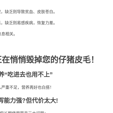
键，缺乏则导致贫血、皮肤苍白。
石，缺乏则易感疾病，恢复力差。
息息相关。
正在悄悄毁掉
您
的仔猪皮毛！
养“吃进去也用不上”
入严重不足，营养再好也白搭！
泻能力强?但代价太大!