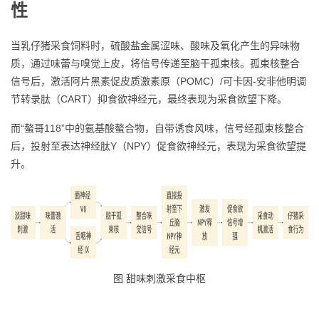
性
当乳仔猪采食饲料时，硫酸盐金属涩味、酸味及氧化产生的异味物
质，通过味蕾与嗅觉上皮，将信号传递至脑干孤束核。孤束核整合
信号后，激活阿片黑素促皮质激素原（POMC）/可卡因-安非他明调
节转录肽（CART）抑食欲神经元，最终表现为采食欲望下降。
而“螯哥118”中的氨基酸螯合物，自带诱食风味，信号经孤束核整合
后，投射至表达神经肽Y（NPY）促食欲神经元，表现为采食欲望提
升。
图 甜味刺激采食中枢