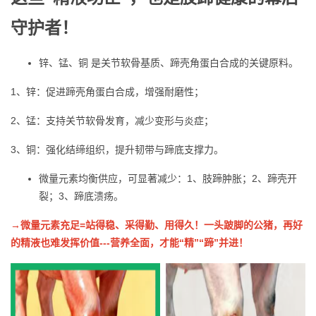
守护者！
锌、锰、铜 是关节软骨基质、蹄壳角蛋白合成的关键原料。
1、锌：促进蹄壳角蛋白合成，增强耐磨性；
2、锰：支持关节软骨发育，减少变形与炎症；
3、铜：强化结缔组织，提升韧带与蹄底支撑力。
微量元素均衡供应，可显著减少：1、肢蹄肿胀；2、蹄壳开
裂；3、蹄底溃疡。
→
微量元素充足=站得稳、采得勤、用得久！一头跛脚的公猪，再好
的精液也难发挥价值
---
营养全面，才能“精”“蹄”并进！