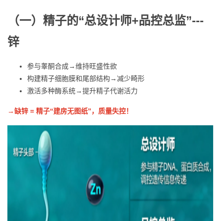
（
一
）
精子的“总设计师+
品控
总监”
---
锌
参与睾酮合成→维持旺盛性欲
构建精子细胞膜和尾部结构→减少畸形
激活多种酶系统→提升精子代谢活力
→
缺锌 = 精子“建房无图纸”，质量失控！