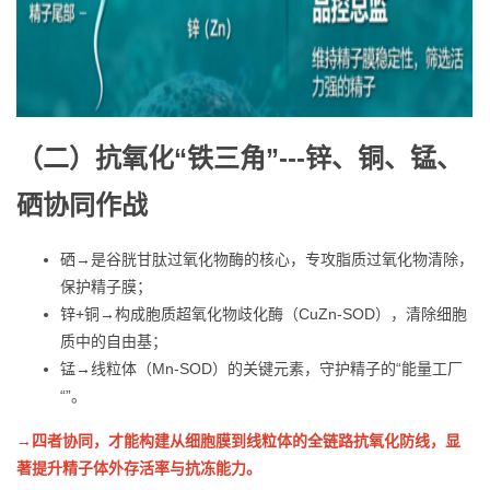
（二）抗氧化“铁三角”
---
锌、铜、锰
、
硒协同作战
硒→是谷胱甘肽过氧化物酶的核心，专攻脂质过氧化物清除，
保护精子膜；
锌+铜
→
构成胞质超氧化物歧化酶（CuZn-SOD），清除细胞
质中的自由基；
锰
→
线粒体（Mn-SOD）的关键元素，守护精子的“能量工厂
“”。
→
四者协同，才能构建从细胞膜到线粒体的全链路抗氧化防线，显
著提升精子体外存活率与抗冻能力
。