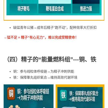
缺锰青年公猪
→
成年后精子“跑不动”，配种效率大打折扣
→锰不足 = 精子“有心无力”，难以完成受精使命！
（
四
）
精子的“能量燃料组”
---
铜、铁
铜：参与线粒体呼吸链
→
为精子冲刺供能
铁：保障睾丸组织氧合
→
维持高效代谢环境