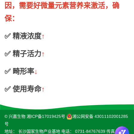
因，需要好微量元素营养来激活，确
保：
✅ 精液浓度
↑
✅ 精子活力
↑
✅ 畸形率
↓
✅ 使用寿命
↑
© 兴嘉生物
湘ICP备17019425号
湘公网安备 43011102001285
号
地址： 长沙国家生物产业基地 电话： 0731-84767639 传真：