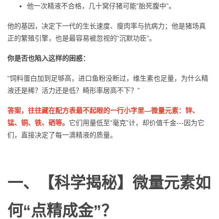
他一次精液不合格，几十窝仔猪可能“胎死腹中”。
他的基因，决定下一代的生长速度、瘦肉率与抗病力；他是猪场真
正的繁殖引擎，也是最容易被忽视的“沉默功臣”。
你是否也陷入这样的困惑
：
“饲料蛋白加到足够高，进口鱼粉没断过，维生素也足量，为什么精
液还是稀？活力还是低？畸形率居高不下？”
答案，往往藏在配方表最不起眼的一行小字里—微量元素：锌、
锰、铜、铁
、
硒
等
。
它们用量低至“毫克”计，却价值千金---因为它
们，直接决定了每一滴精液的质量。
一、
【科学揭秘】微量元素如
何“点精成金”？