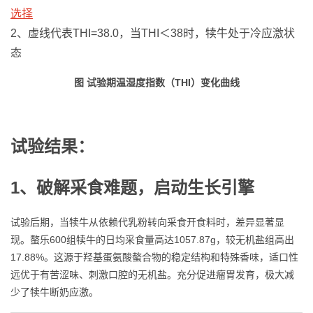
选择
2、虚线代表THI=38.0，当THI＜38时，犊牛处于冷应激状
态
图 试验期温湿度指数（THI）变化曲线
试验结果：
1、破解采食难题，启动生长引擎
试验后期，当犊牛从依赖代乳粉转向采食开食料时，差异显著显
现。螯乐600组犊牛的日均采食量高达1057.87g，较无机盐组高出
17.88%。这源于羟基蛋氨酸螯合物的稳定结构和特殊香味，适口性
远优于有苦涩味、刺激口腔的无机盐。充分促进瘤胃发育，极大减
少了犊牛断奶应激。