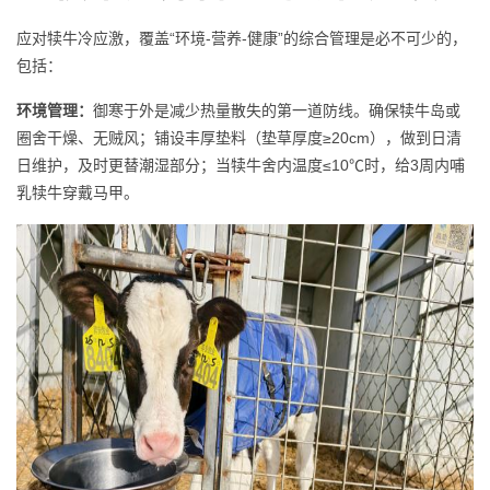
应对犊牛冷应激，覆盖“环境-营养-健康”的综合管理是必不可少的，
包括：
环境管理：
御寒于外是减少热量散失的第一道防线。确保犊牛岛或
圈舍干燥、无贼风；铺设丰厚垫料（垫草厚度≥20cm），做到日清
日维护，及时更替潮湿部分；当犊牛舍内温度≤10℃时，给3周内哺
乳犊牛穿戴马甲。