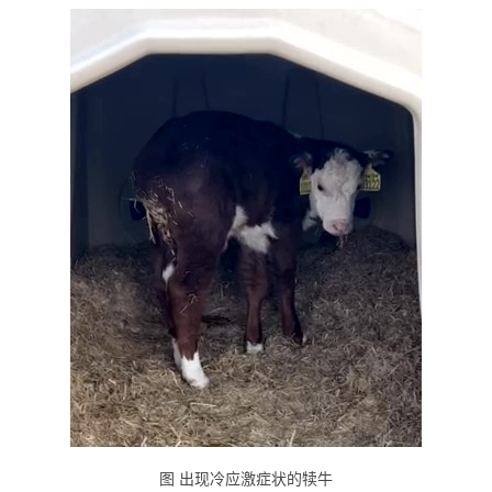
图 出现冷应激症状的犊牛