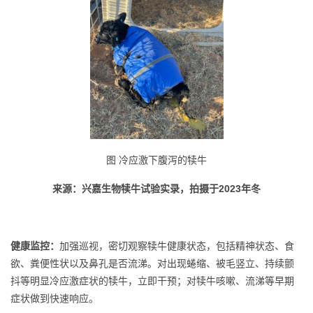
图 冷应激下腹泻的犊牛
来源：兴嘉生物犊牛试验实录，拍摄于2023年冬
健康监控：
加强巡视，密切观察犊牛健康状态，包括精神状态、食
欲、粪便性状以及鼻孔是否流涕。对出现蜷缩、被毛竖立、持续颤
抖等明显冷应激症状的犊牛，立即干预；对犊牛咳嗽、流涕等早期
症状做到快速响应。