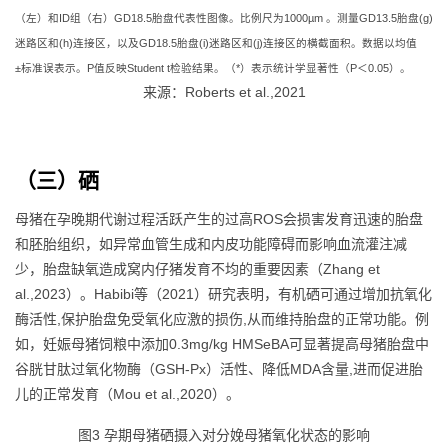
（左）和ID组（右）GD18.5胎盘代表性图像。比例尺为1000µm 。测量GD13.5胎盘(g)
迷路区和(h)连接区，以及GD18.5胎盘(i)迷路区和(j)连接区的横截面积。数据以均值
±标准误表示。P值反映Student t检验结果。（*）表示统计学显著性（P＜0.05）。
来源：Roberts et al.,2021
（三）硒
母猪在孕晚期代谢过程活跃产生的过高ROS会损害发育迅速的胎盘
和胚胎组织，如异常血管生成和内皮功能障碍而影响血流灌注减
少，胎盘缺氧造成窝内仔猪发育不均的重要因素（Zhang et
al.,2023）。Habibi等（2021）研究表明，有机硒可通过增加抗氧化
酶活性,保护胎盘免受氧化应激的损伤,从而维持胎盘的正常功能。例
如，妊娠母猪饲粮中添加0.3mg/kg HMSeBA可显著提高母猪胎盘中
谷胱甘肽过氧化物酶（GSH-Px）活性、降低MDA含量,进而促进胎
儿的正常发育（Mou et al.,2020）。
图3 孕期母猪硒摄入对分娩母猪氧化状态的影响