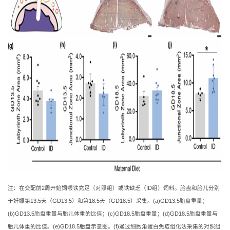
注：在交配前2周开始饲喂铁充足（对照组）或铁缺乏（ID组）饲料。胎盘和胎儿分别
于妊娠第13.5天（GD13.5）和第18.5天（GD18.5）采集。(a)GD13.5胎盘重量；
(b)GD13.5胎盘重量与胎儿体重的比值；(c)GD18.5胎盘重量；(d)GD18.5胎盘重量与
胎儿体重的比值。(e)GD18.5胎盘示意图。(f)通过细胞角蛋白免疫组化法采集的对照组