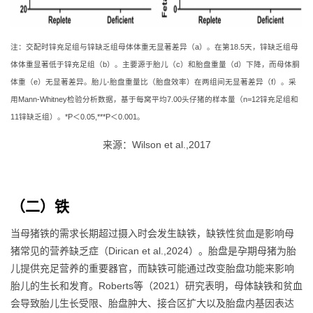
注：交配时锌充足组与锌缺乏组母体体重无显著差异（a）。在第18.5天，锌缺乏组母
体体重显著低于锌充足组（b）。主要源于胎儿（c）和胎盘重量（d）下降，而母体胴
体重（e）无显著差异。胎儿-胎盘重量比（胎盘效率）在两组间无显著差异（f）。采
用Mann-Whitney检验分析数据，基于每窝平均7.00头仔猪的样本量（n=12锌充足组和
11锌缺乏组）。*P＜0.05,***P＜0.001。
来源：Wilson et al.,2017
（二）铁
当母猪铁的需求长期超过摄入时会发生缺铁，缺铁性贫血是影响母
猪常见的营养缺乏症（Dirican et al.,2024）。胎盘是孕期母猪为胎
儿提供充足营养的重要器官，而缺铁可能通过改变胎盘功能来影响
胎儿的生长和发育。Roberts等（2021）研究表明，母体缺铁和贫血
会导致胎儿生长受限、胎盘肿大、接合区扩大以及胎盘内基因表达