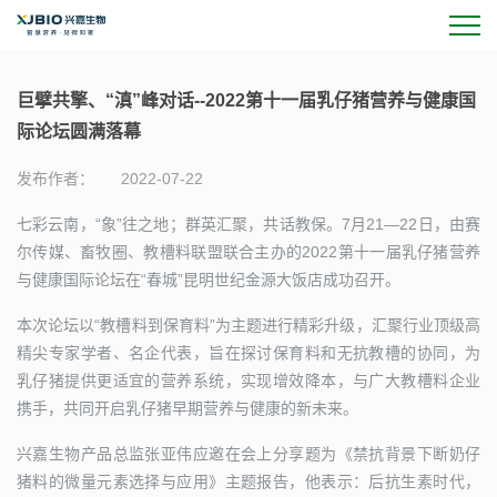
巨擘共擎、“滇”峰对话--2022第十一届乳仔猪营养与健康国
际论坛圆满落幕
发布作者：
2022-07-22
七彩云南，“象”往之地；群英汇聚，共话教保。7月21—22日，由赛
尔传媒、畜牧圈、教槽料联盟联合主办的2022第十一届乳仔猪营养
与健康国际论坛在“春城”昆明世纪金源大饭店成功召开。
本次论坛以“教槽料到保育料”为主题进行精彩升级，汇聚行业顶级高
精尖专家学者、名企代表，旨在探讨保育料和无抗教槽的协同，为
乳仔猪提供更适宜的营养系统，实现增效降本，与广大教槽料企业
携手，共同开启乳仔猪早期营养与健康的新未来。
兴嘉生物产品总监张亚伟应邀在会上分享题为《禁抗背景下断奶仔
猪料的微量元素选择与应用》主题报告，他表示：后抗生素时代，