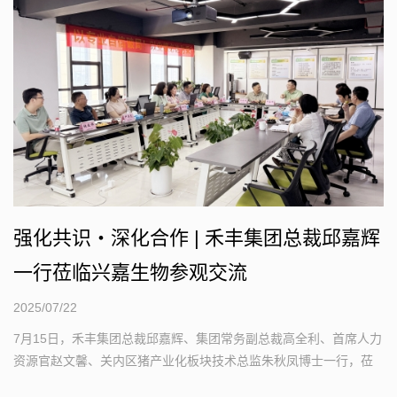
强化共识・深化合作 | 禾丰集团总裁邱嘉辉
一行莅临兴嘉生物参观交流
2025/07/22
7月15日，禾丰集团总裁邱嘉辉、集团常务副总裁高全利、首席人力
资源官赵文馨、关内区猪产业化板块技术总监朱秋凤博士一行，莅
临兴嘉生物参观交流...